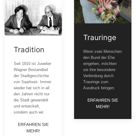
Trauringe
Tradition
Wenn zwei Menschen
den Bund der Ehe
Seit 1910 ist Juwelier
eingehen, möchten
Wagner Bestandteil
sie ihre besondere
der Stadtgeschichte
Verbindung durch
von Saarlouis. Immer
Trauringe zum
wieder hat sich in all
Ausdruck bringen.
den Jahren nicht nur
die Stadt gewandelt
ERFAHREN SIE
und entwickelt,
MEHR!
sondern auch wir.
ERFAHREN SIE
MEHR!