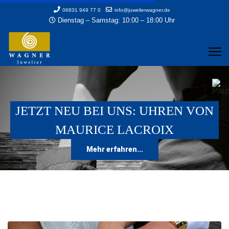
06831 949 77 0
info@juwelierwagner.de
Dienstag – Samstag: 10:00 – 18:00 Uhr
JETZT NEU BEI UNS: UHREN VON
PERFEKTE TRAURINGE FÜR EIN
MAURICE LACROIX
PERFEKTES LEBEN
Mehr erfahren...
Mehr erfahren...