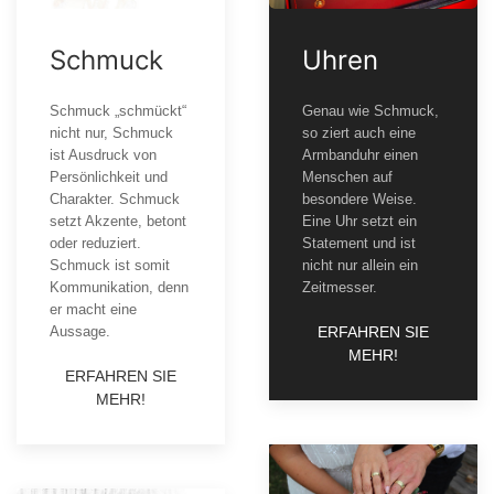
Schmuck
Uhren
Schmuck „schmückt“
Genau wie Schmuck,
nicht nur, Schmuck
so ziert auch eine
ist Ausdruck von
Armbanduhr einen
Persönlichkeit und
Menschen auf
Charakter. Schmuck
besondere Weise.
setzt Akzente, betont
Eine Uhr setzt ein
oder reduziert.
Statement und ist
Schmuck ist somit
nicht nur allein ein
Kommunikation, denn
Zeitmesser.
er macht eine
Aussage.
ERFAHREN SIE
MEHR!
ERFAHREN SIE
MEHR!