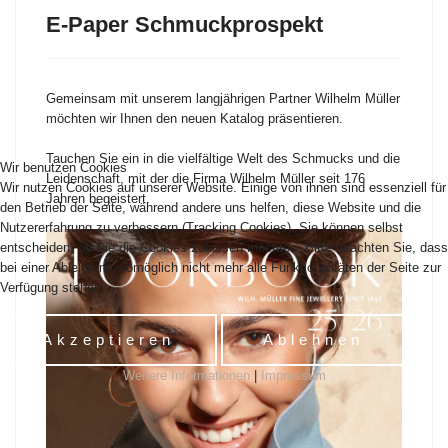
E-Paper Schmuckprospekt
Gemeinsam mit unserem langjährigen Partner Wilhelm Müller
möchten wir Ihnen den neuen Katalog präsentieren.
Tauchen Sie ein in die vielfältige Welt des Schmucks und die
Wir benutzen Cookies
Leidenschaft, mit der die Firma Wilhelm Müller seit 176
Wir nutzen Cookies auf unserer Website. Einige von ihnen sind essenziell für
Jahren begeistert.
den Betrieb der Seite, während andere uns helfen, diese Website und die
Nutzererfahrung zu verbessern (Tracking Cookies). Sie können selbst
entscheiden, ob Sie die Cookies zulassen möchten. Bitte beachten Sie, dass
bei einer Ablehnung womöglich nicht mehr alle Funktionalitäten der Seite zur
Verfügung stehen.
Akzeptieren
Ablehnen
Weitere Informationen
|
Impressum