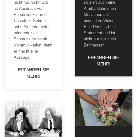
nicht nur, Schmuck
so ziert auch eine
ist Ausdruck von
Armbanduhr einen
Persönlichkeit und
Menschen auf
Charakter. Schmuck
besondere Weise.
setzt Akzente, betont
Eine Uhr setzt ein
oder reduziert.
Statement und ist
Schmuck ist somit
nicht nur allein ein
Kommunikation, denn
Zeitmesser.
er macht eine
Aussage.
ERFAHREN SIE
MEHR!
ERFAHREN SIE
MEHR!